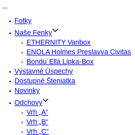
Toggle
Fotky
navigation
Naše Fenky
ETHERNITY Vanbox
ENOLA Holmes Preslavva Civitas
Bondu´Ella Lipka-Box
Výstavné Úspechy
Dostupné Šteniatka
Novinky
Odchovy
Vrh „A“
Vrh „B“
Vrh „C“